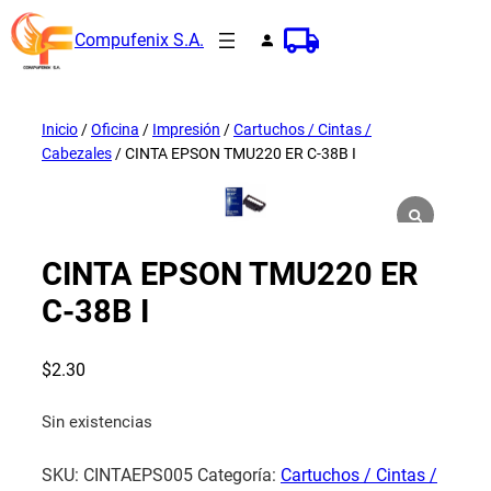
Saltar
Compufenix S.A.
al
contenido
Inicio
/
Oficina
/
Impresión
/
Cartuchos / Cintas /
Cabezales
/ CINTA EPSON TMU220 ER C-38B I
CINTA EPSON TMU220 ER
C-38B I
$
2.30
Sin existencias
SKU:
CINTAEPS005
Categoría:
Cartuchos / Cintas /