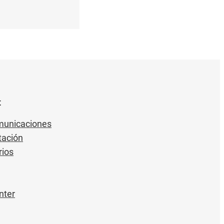
t
municaciones
ación
rios
nter