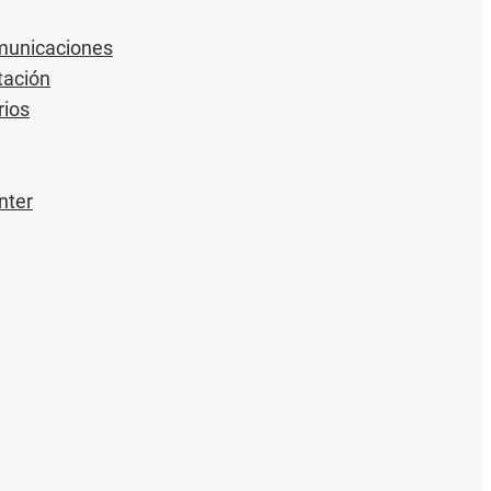
municaciones
ación
rios
nter