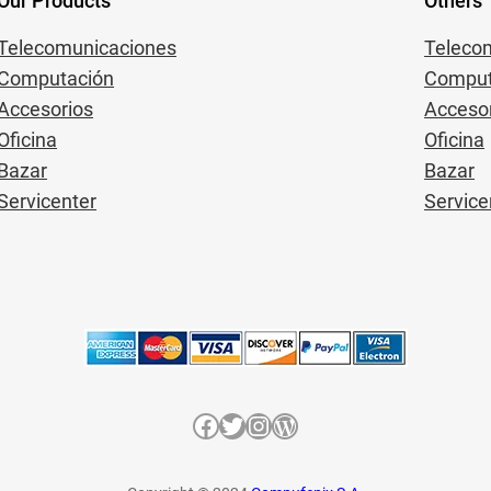
Our Products
Others
Telecomunicaciones
Teleco
Computación
Comput
Accesorios
Acceso
Oficina
Oficina
Bazar
Bazar
Servicenter
Service
Facebook
Twitter
Instagram
WordPress