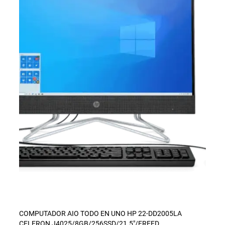
COMPUTADOR AIO TODO EN UNO HP 22-DD2005LA
CELERON J4025/8GB/256SSD/21.5″/FREED