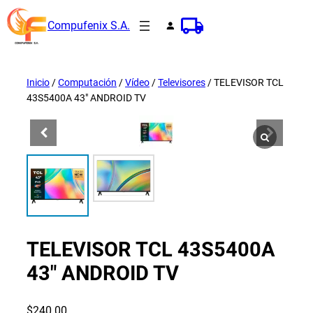
Saltar
Compufenix S.A.
al
contenido
Inicio
/
Computación
/
Vídeo
/
Televisores
/ TELEVISOR TCL
43S5400A 43″ ANDROID TV
TELEVISOR TCL 43S5400A
43″ ANDROID TV
$
240.00