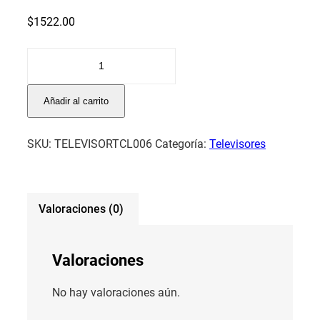
$
1522.00
TELEVISOR
TCL
85"
Añadir al carrito
85P8K
QLED
SKU:
TELEVISORTCL006
Categoría:
Televisores
4K
+
BARRA
DE
Valoraciones (0)
SONIDO
TCL
S45H
Valoraciones
cantidad
No hay valoraciones aún.