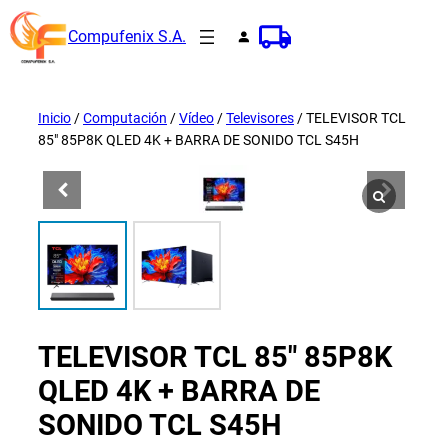
Saltar
Compufenix S.A.
al
contenido
Inicio
/
Computación
/
Vídeo
/
Televisores
/ TELEVISOR TCL
85″ 85P8K QLED 4K + BARRA DE SONIDO TCL S45H
TELEVISOR TCL 85″ 85P8K
QLED 4K + BARRA DE
SONIDO TCL S45H