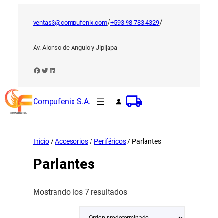
Saltar
al
/
/
ventas3@compufenix.com
+593 98 783 4329
contenido
Av. Alonso de Angulo y Jipijapa
Facebook
Twitter
LinkedIn
Compufenix S.A.
Inicio
/
Accesorios
/
Periféricos
/ Parlantes
Parlantes
Mostrando los 7 resultados