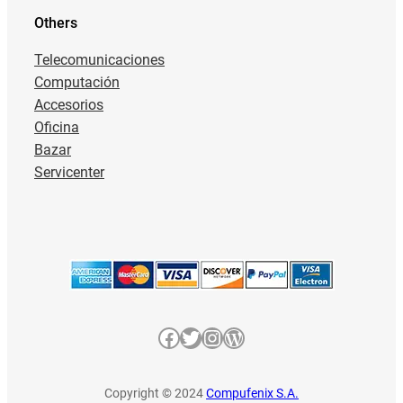
Others
Telecomunicaciones
Computación
Accesorios
Oficina
Bazar
Servicenter
Facebook
Twitter
Instagram
WordPress
Copyright © 2024
Compufenix S.A.