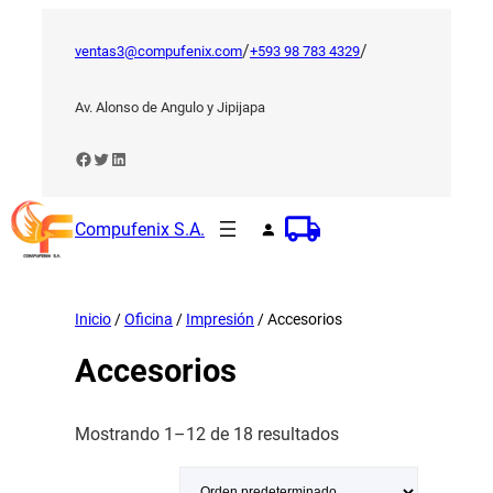
Saltar
al
/
/
ventas3@compufenix.com
+593 98 783 4329
contenido
Av. Alonso de Angulo y Jipijapa
Facebook
Twitter
LinkedIn
Compufenix S.A.
Inicio
/
Oficina
/
Impresión
/ Accesorios
Accesorios
Mostrando 1–12 de 18 resultados