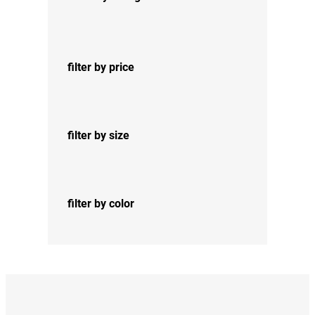
s
c
d
t
u
o
c
s
t
filter by price
o
s
filter by size
filter by color